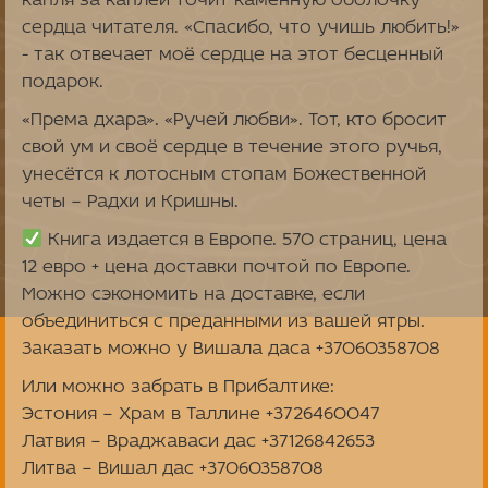
капля за каплей точит каменную оболочку
сердца читателя. «Спасибо, что учишь любить!»
- так отвечает моё сердце на этот бесценный
подарок.
«Према дхара». «Ручей любви». Тот, кто бросит
свой ум и своё сердце в течение этого ручья,
унесётся к лотосным стопам Божественной
четы – Радхи и Кришны.
Книга издается в Европе. 570 страниц, цена
12 евро + цена доставки почтой по Европе.
Можно сэкономить на доставке, если
объединиться с преданными из вашей ятры.
Заказать можно у Вишала даса +37060358708
Или можно забрать в Прибалтике:
Эстония – Храм в Таллине +3726460047
Латвия – Враджаваси дас +37126842653
Литва – Вишал дас +37060358708