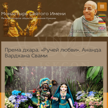
Монастырь Святого Имени
Международное общество сознания Кришны
Према дхара. «Ручей любви». Ананда
Вардхана Свами