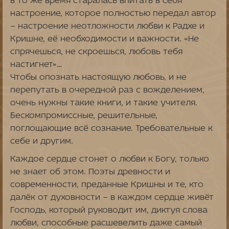
в то же время старалась впитать в себя
настроение, которое полностью передал автор
– настроение неотложности любви к Радхе и
Кришне, её необходимости и важности. «Не
спрячешься, не скроешься, любовь тебя
настигнет»…
Чтобы опознать настоящую любовь, и не
перепутать в очередной раз с вожделением,
очень нужны такие книги, и такие учителя.
Бескомпромиссные, решительные,
поглощающие всё сознание. Требовательные к
себе и другим.
Каждое сердце стонет о любви к Богу, только
не знает об этом. Поэты древности и
современности, преданные Кришны и те, кто
далёк от духовности – в каждом сердце живёт
Господь, который руководит им, диктуя слова
любви, способные расшевелить даже самый