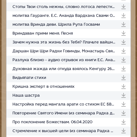
Стопы Твои столь нежны, словно лотоса лепестки. Песня
молитва Гауранге. E.С. Ананда Вардхана Свами 08.11.2021
молитва Вринда деви. Шрила Рупа Госвами
Вриндаван прими меня. Песня
Зачем нужна эта жизнь без Тебя? Плачьте вайшнавы, плачьте. Отрывок из лила киртана
Даршан Шри Шри Радхи Говинды, Монастырь Святого Имени 05.09.2019
Разлука близко - аудио отрывок из книги Е.С. Ананда Вардхана Свами - Гаура-крипа бинду. Капля милости Шри Гауранги
Духовная жажда или откуда взялось Кенгуру 26.02.2021
Видьяпати стихи
Кришна эксперт в отношениях
Наша шастра
Настройка перед мангала арати со стихом ЕС БВГМ
Повторение Святого Имени (из семинара Радха дасья)
Про поклонение Божествам. 06.04.2020
Cтремление к высшей цели (из семинара Радха дасья)