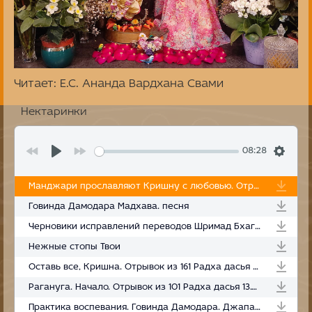
Читает: Е.С. Ананда Вардхана Свами
Нектаринки
08:28
Манджари прославляют Кришну с любовью. Отрывок из семинара Радха дасья 63-64
Говинда Дамодара Мадхава. песня
Черновики исправлений переводов Шримад Бхагаватам на русский язык, сделанные ЕС Бхакти Вигьяной Госвами. Отрывок из лекции
Нежные стопы Твои
Оставь все, Кришна. Отрывок из 161 Радха дасья 03.05.2021
Рагануга. Начало. Отрывок из 101 Радха дасья 13.02.2021
Практика воспевания. Говинда Дамодара. Джапа ретрит. 06.05.2022