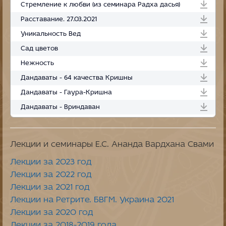
Стремление к любви (из семинара Радха дасья)
Расставание. 27.03.2021
Уникальность Вед
Сад цветов
Нежность
Дандаваты - 64 качества Кришны
Дандаваты - Гаура-Кришна
Дандаваты - Вриндаван
Лекции и семинары Е.С. Ананда Вардхана Свами
Лекции за 2023 год
Лекции за 2022 год
Лекции за 2021 год
Лекции на Ретрите. БВГМ. Украина 2021
Лекции за 2020 год
Лекции за 2018-2019 года