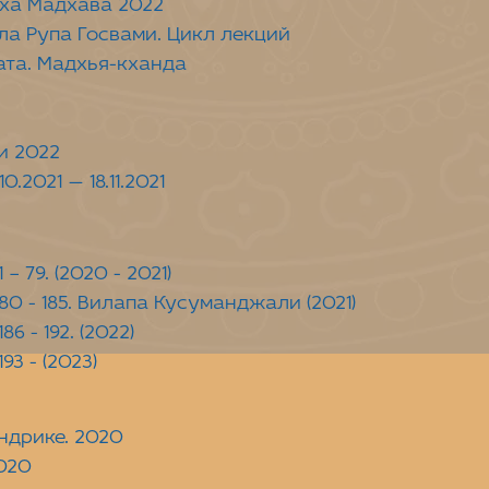
ха Мадхава 2022
ла Рупа Госвами. Цикл лекций
ата. Мадхья-кханда
и 2022
2021 — 18.11.2021
 79. (2020 - 2021)
80 - 185. Вилапа Кусуманджали (2021)
6 - 192. (2022)
3 - (2023)
ндрике. 2020
020