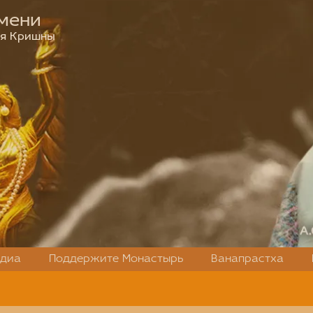
мени
ия Кришны
диа
Поддержите Монастырь
Ванапрастха