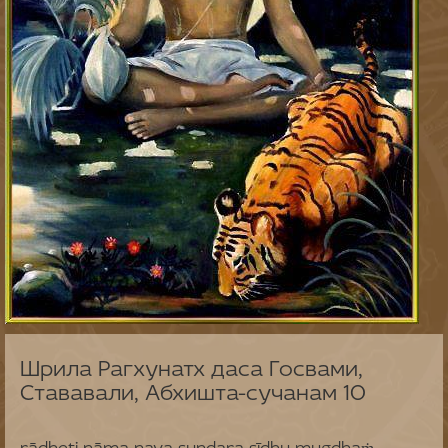
Шрила Рагхунатх даса Госвами,
Стававали, Абхишта-сучанам 10