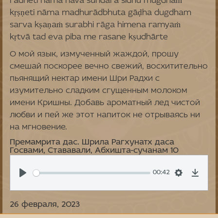
rādheti nāma nava sundara sīdhu mugdhaṁ
kṛṣṇeti nāma madhurādbhuta gāḍha dugdham
sarva kṣaṇaṁ surabhi rāga himena ramyaṁ
kṛtvā tad eva piba me rasane kṣudhārte
О мой язык, измученный жаждой, прошу
смешай поскорее вечно свежий, восхитительно
пьянящий нектар имени Шри Радхи с
изумительно сладким сгущенным молоком
имени Кришны. Добавь ароматный лед чистой
любви и пей же этот напиток не отрываясь ни
на мгновение.
Премамрита дас. Шрила Рагхунатх даса
Госвами, Стававали, Абхишта-сучанам 10
00:42
26 февраля, 2023