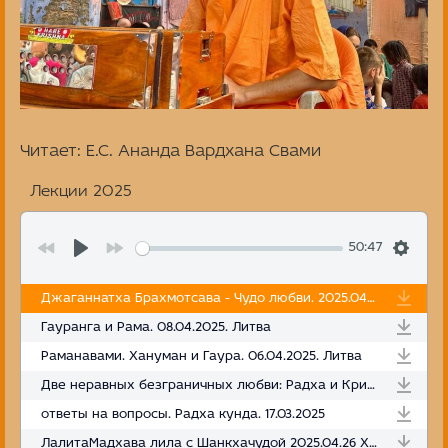
Читает: Е.С. Ананда Вардхана Свами
Лекции 2025
50:47
Джаганнатха Брахмотсава - Чудо любви. 2025.04.20. Таллинн
Гауранга и Рама. 08.04.2025. Литва
Раманавами. Хануман и Гаура. 06.04.2025. Литва
Две неравных безграничных любви: Радха и Кришна. Радха кунда. 22.03.2025
ответы на вопросы. Радха кунда. 17.03.2025
ЛалитаМадхава лила с Шанкхачудой 2025.04.26 Хельсинки