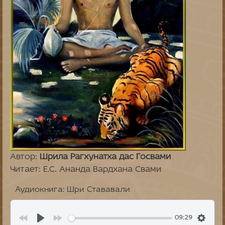
Автор:
Шрила Рагхунатха дас Госвами
Читает: Е.С. Ананда Вардхана Свами
Аудиокнига: Шри Стававали
09:29