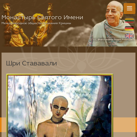
Монастырь Святого Имени
Международное общество сознания Кришны
Шри Стававали