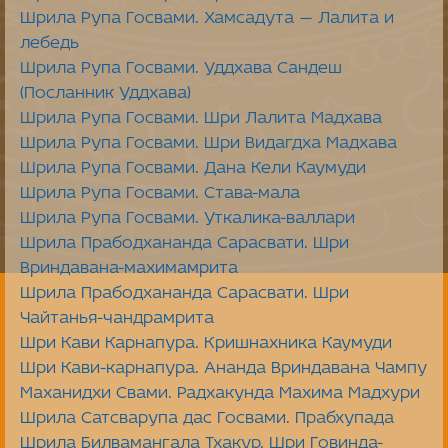
Шрила Рупа Госвами. Хамсадута — Лалита и
лебедь
Шрила Рупа Госвами. Уддхава Сандеш
(Посланник Уддхава)
Шрила Рупа Госвами. Шри Лалита Мадхава
Шрила Рупа Госвами. Шри Видагдха Мадхава
Шрила Рупа Госвами. Дана Кели Каумуди
Шрила Рупа Госвами. Става-мала
Шрила Рупа Госвами. Уткалика-валлари
Шрила Прабодхананда Сарасвати. Шри
Вриндавана-махимамрита
Шрила Прабодхананда Сарасвати. Шри
Чайтанья-чандрамрита
Шри Кави Карнапура. Кришнахника Каумуди
Шри Кави-карнапура. Ананда Вриндавана Чампу
Маханидхи Свами. Радхакунда Махима Мадхури
Шрила Сатсварупа дас Госвами. Прабхупада
Шрила Билвамангала Тхакур. Шри Говинда-