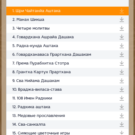
1. Шри Чайтанйа Аштака
2. Манах Шикша
3. Четыре молитвы
4. Говардхана Ашрайа Дашака
5. Радха-кунда Аштака
6. Говардханаваса Прартхана Дашакам
7. Према Пурабхитха Стотра
8. Грантха Картух Прартхана
9. Сва Нийама Дашакам
10. Враджа-виласа-става
11. 108 Имен Радхики
12. Радхика аштака
13. Медовые прославления
14. Сва-санкалпа
15. Сияющие цветочные игры