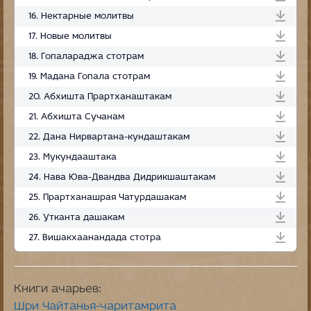
16. Нектарные молитвы
17. Новые молитвы
18. Гопалараджа стотрам
19. Мадана Гопала стотрам
20. Абхишта Прартханаштакам
21. Абхишта Сучанам
22. Дана Нирвартана-кундаштакам
23. Мукундааштака
24. Нава Юва-Двандва Дидрикшаштакам
25. Прартханашрая Чатурдашакам
26. Утканта дашакам
27. Вишакхаанандада стотра
Книги ачарьев:
Шри Чайтанья-чаритамрита