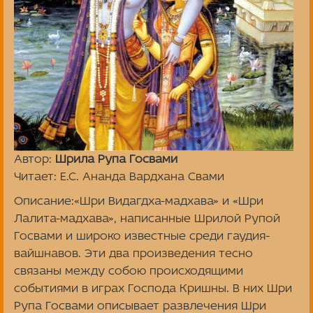
Автор:
Шрила Рупа Госвами
Читает: Е.С. Ананда Вардхана Свами
Описание:«Шри Видагдха-мадхава» и «Шри
Лалита-мадхава», написанные Шрилой Рупой
Госвами и широко известные среди гаудия-
вайшнавов. Эти два произведения тесно
связаны между собою происходящими
событиями в играх Господа Кришны. В них Шри
Рупа Госвами описывает развлечения Шри