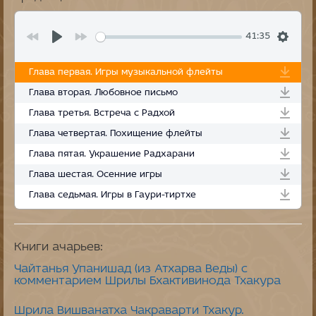
41:35
Глава первая. Игры музыкальной флейты
Глава вторая. Любовное письмо
Глава третья. Встреча с Радхой
Глава четвертая. Похищение флейты
Глава пятая. Украшение Радхарани
Глава шестая. Осенние игры
Глава седьмая. Игры в Гаури-тиртхе
Книги ачарьев:
Чайтанья Упанишад (из Атхарва Веды) с
комментарием Шрилы Бхактивинода Тхакура
Шрила Вишванатха Чакраварти Тхакур.