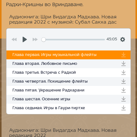
Радхи-Кришны во Вриндаване.
Аудиокнига: Шри Видагдха Мадхава. Новая
редакция 2022 с музыкой: Субал Сакха дас
45:05
Глава первая. Игры музыкальной флейты
Глава вторая. Любовное письмо
Глава третья. Встреча с Радхой
Глава четвертая. Похищение флейты
Глава пятая. Украшение Радхарани
Глава шестая. Осенние игры
Глава седьмая. Игры в Гаури-тиртхе
Аудиокнига: Шри Видагдха Мадхава. Новая
редакция 2022