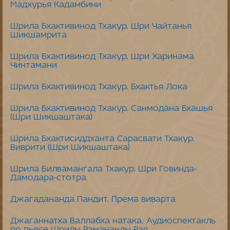
Мадхурья Кадамбини
Шрила Бхактивинод Тхакур. Шри Чайтанья
Шикшамрита
Шрила Бхактивинод Тхакур. Шри Харинама
Чинтамани
Шрила Бхактивинод Тхакур. Бхактья Лока
Шрила Бхактивинод Тхакур. Санмодана Бхашья
(Шри Шикшаштака)
Шрила Бхактисиддханта Сарасвати Тхакур.
Виврити (Шри Шикшаштака)
Шрила Билвамангала Тхакур. Шри Говинда-
Дамодара-стотра
Джагадананда Пандит. Према виварта
Джаганнатха Валлабха натака. Аудиоспектакль
по пьесе Шрилы Рамананды Рая