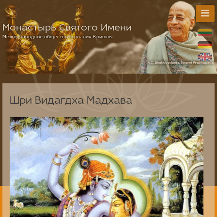
Монастырь Святого Имени
Международное общество сознания Кришны
Шри Видагдха Мадхава