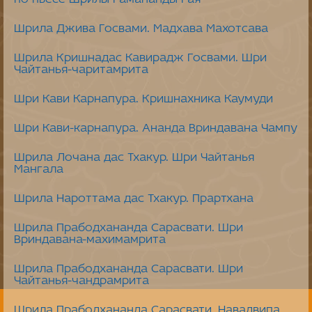
Шрила Джива Госвами. Мадхава Махотсава
Шрила Кришнадас Кавирадж Госвами. Шри
Чайтанья-чаритамрита
Шри Кави Карнапура. Кришнахника Каумуди
Шри Кави-карнапура. Ананда Вриндавана Чампу
Шрила Лочана дас Тхакур. Шри Чайтанья
Мангала
Шрила Нароттама дас Тхакур. Прартхана
Шрила Прабодхананда Сарасвати. Шри
Вриндавана-махимамрита
Шрила Прабодхананда Сарасвати. Шри
Чайтанья-чандрамрита
Шрила Прабодхананда Сарасвати. Навадвипа