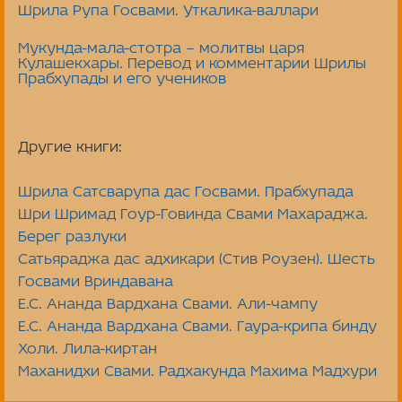
Шрила Рупа Госвами. Уткалика-валлари
Мукунда-мала-стотра – молитвы царя
Кулашекхары. Перевод и комментарии Шрилы
Прабхупады и его учеников
Другие книги:
Шрила Сатсварупа дас Госвами. Прабхупада
Шри Шримад Гоур-Говинда Свами Махараджа.
Берег разлуки
Сатьяраджа дас адхикари (Стив Роузен). Шесть
Госвами Вриндавана
Е.С. Ананда Вардхана Свами. Али-чампу
Е.С. Ананда Вардхана Свами. Гаура-крипа бинду
Холи. Лила-киртан
Маханидхи Свами. Радхакунда Махима Мадхури